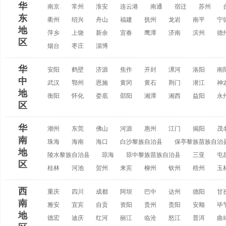
华
南京
常州
淮安
连云港
南通
宿迁
苏州
东
衢州
绍兴
舟山
福建
抚州
龙岩
南平
宁
地
萍乡
上饶
新余
宜春
鹰潭
济南
滨州
德
区
烟台
枣庄
淄博
华
安阳
鹤壁
济源
焦作
开封
漯河
洛阳
南
中
武汉
鄂州
恩施
黄冈
黄石
荆门
潜江
神
地
衡阳
怀化
娄底
邵阳
湘潭
湘西
益阳
永
区
华
潮州
东莞
佛山
河源
惠州
江门
揭阳
茂
南
珠海
海南
海口
白沙黎族自治县
保亭黎族苗族自治
地
陵水黎族自治县
琼海
琼中黎族苗族自治县
三亚
屯
区
桂林
河池
贺州
来宾
柳州
钦州
梧州
玉
西
重庆
四川
成都
阿坝
巴中
达州
德阳
甘
南
雅安
宜宾
自贡
资阳
贵州
贵阳
安顺
毕
地
德宏
迪庆
红河
丽江
临沧
怒江
普洱
曲