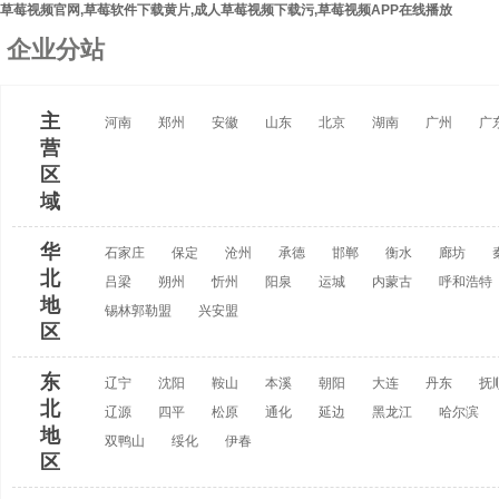
草莓视频官网,草莓软件下载黄片,成人草莓视频下载污,草莓视频APP在线播放
企业分站
主
河南
郑州
安徽
山东
北京
湖南
广州
广
营
区
域
华
石家庄
保定
沧州
承德
邯郸
衡水
廊坊
北
吕梁
朔州
忻州
阳泉
运城
内蒙古
呼和浩特
地
锡林郭勒盟
兴安盟
区
东
辽宁
沈阳
鞍山
本溪
朝阳
大连
丹东
抚
北
辽源
四平
松原
通化
延边
黑龙江
哈尔滨
地
双鸭山
绥化
伊春
区